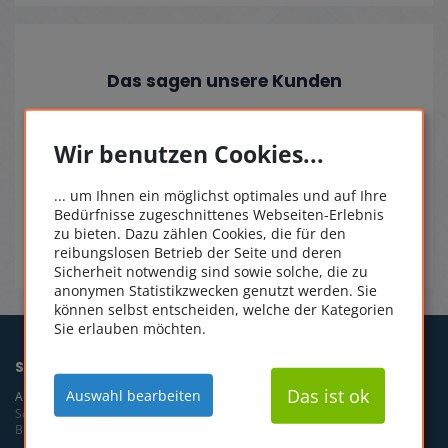
Das sagen unsere Kunden
leme
Alles gut
Wir benutzen Cookies...
... um Ihnen ein möglichst optimales und auf Ihre
Bedürfnisse zugeschnittenes Webseiten-Erlebnis
14.11.2025
zu bieten. Dazu zählen Cookies, die für den
reibungslosen Betrieb der Seite und deren
Sicherheit notwendig sind sowie solche, die zu
anonymen Statistikzwecken genutzt werden. Sie
können selbst entscheiden, welche der Kategorien
Sie erlauben möchten.
SOFTWAREONLINEKAUFEN
Das ist ok
Auswahl bearbeiten
ANSCHRIFT
Software Service 1A
Bismarckstr. 7, 54292 Trier, Germany