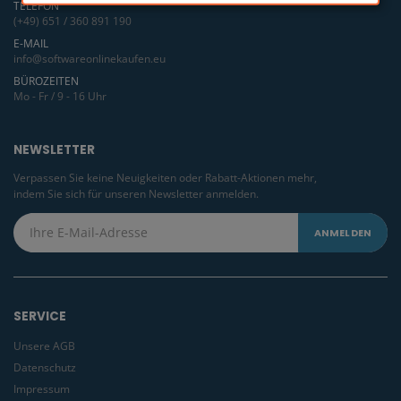
TELEFON
(+49) 651 / 360 891 190
E-MAIL
info@softwareonlinekaufen.eu
BÜROZEITEN
Mo - Fr / 9 - 16 Uhr
NEWSLETTER
Verpassen Sie keine Neuigkeiten oder Rabatt-Aktionen mehr,
indem Sie sich für unseren Newsletter anmelden.
SERVICE
Unsere AGB
Datenschutz
Impressum