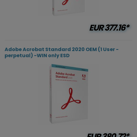
EUR
377.16*
Adobe Acrobat Standard 2020 OEM (1 User -
perpetual) -WIN only ESD
EUR
380.72*