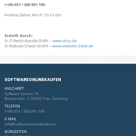
(+49) 651 / 360 891 190
Hotline-Zeiten: Mo-Fr 10-13 Uhr
Erstellt durch:
© IT-Recht-Kanzlei DURY –
www.dury.de
© Website-Check GmbH –
www.website-check.de
SOFTWAREONLINEKAUFEN
ANSCHRIFT
Software Service 1A
Bismarckstr. 7, 54292 Trier, Germany
TELEFON
(+49) 651 / 360 891 190
E-MAIL
info@softwareonlinekaufen.eu
BÜROZEITEN