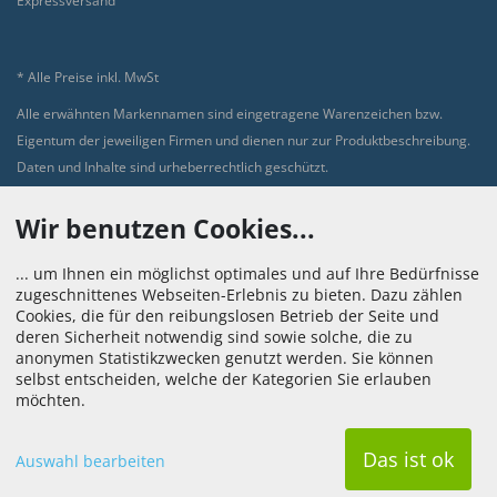
Expressversand
* Alle Preise inkl. MwSt
Alle erwähnten Markennamen sind eingetragene Warenzeichen bzw.
Eigentum der jeweiligen Firmen und dienen nur zur Produktbeschreibung.
Daten und Inhalte sind urheberrechtlich geschützt.
Wir benutzen Cookies...
... um Ihnen ein möglichst optimales und auf Ihre Bedürfnisse
zugeschnittenes Webseiten-Erlebnis zu bieten. Dazu zählen
Cookies, die für den reibungslosen Betrieb der Seite und
deren Sicherheit notwendig sind sowie solche, die zu
anonymen Statistikzwecken genutzt werden. Sie können
© 2026 - Software Service 1A
selbst entscheiden, welche der Kategorien Sie erlauben
möchten.
Das ist ok
Auswahl bearbeiten