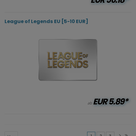
League of Legends EU [5-10 EUR]
EUR
5.89*
ab
(current)
1
2
3