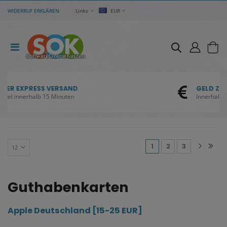
WIDERRUF ERKLÄREN
Links
EUR
GELD ZURÜCK GARANTIE
ND
Innerhalb 30 Tagen ab Kauf
en
(current)
1
2
3
Guthabenkarten
Apple Deutschland [15-25 EUR]