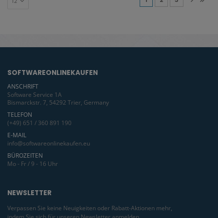
SOFTWAREONLINEKAUFEN
ANSCHRIFT
Software Service 1A
Bismarckstr. 7, 54292 Trier, Germany
TELEFON
(+49) 651 / 360 891 190
E-MAIL
info@softwareonlinekaufen.eu
BÜROZEITEN
Mo - Fr / 9 - 16 Uhr
NEWSLETTER
Verpassen Sie keine Neuigkeiten oder Rabatt-Aktionen mehr,
indem Sie sich für unseren Newsletter anmelden.